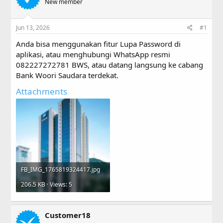
a
New member
t
d
d
s
a
Jun 13, 2026
#1
t
t
a
e
Anda bisa menggunakan fitur Lupa Password di
r
aplikasi, atau menghubungi WhatsApp resmi
t
082227272781 BWS, atau datang langsung ke cabang
e
r
Bank Woori Saudara terdekat.
Attachments
FB_IMG_1765819324417.jpg
206.5 KB · Views: 5
Customer18