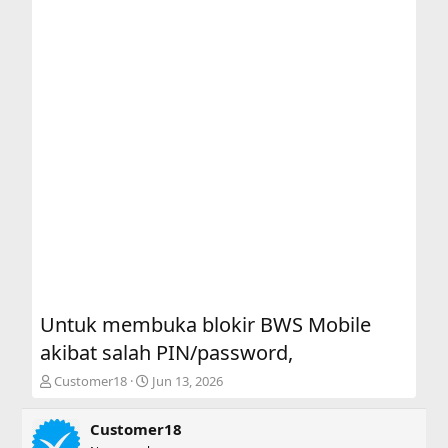
Untuk membuka blokir BWS Mobile
akibat salah PIN/password,
T
S
Customer18
Jun 13, 2026
h
t
r
a
Customer18
e
r