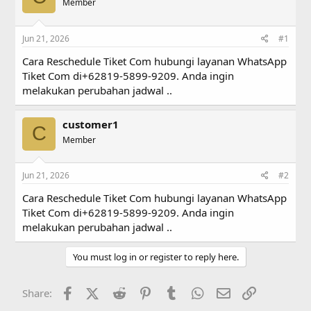
a
Member
t
d
d
s
a
Jun 21, 2026
#1
t
t
a
e
Cara Reschedule Tiket Com hubungi layanan WhatsApp
r
Tiket Com di+62819-5899-9209. Anda ingin
t
melakukan perubahan jadwal ..
e
r
customer1
C
Member
Jun 21, 2026
#2
Cara Reschedule Tiket Com hubungi layanan WhatsApp
Tiket Com di+62819-5899-9209. Anda ingin
melakukan perubahan jadwal ..
You must log in or register to reply here.
Facebook
X (Twitter)
Reddit
Pinterest
Tumblr
WhatsApp
Email
Link
Share: