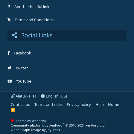
Another helpful link
Terms and Conditions
Social Links
Facebook
Twitter
YouTube
Alaturka_a1
English (US)
Contact us
Terms and rules
Privacy policy
Help
Home
R
S
S
Theme by webtiryaki
®
Community platform by XenForo
© 2010-2024 XenForo Ltd.
Open Graph Image by JoyFreak