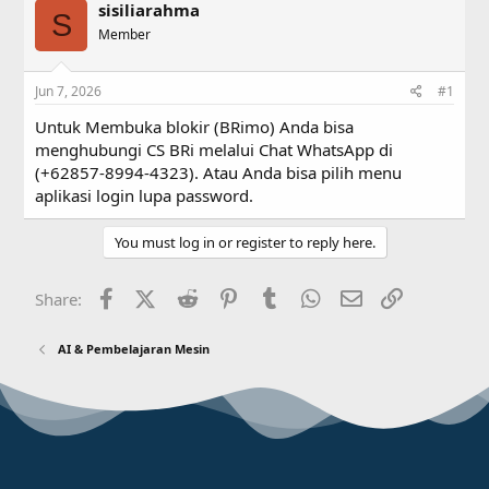
sisiliarahma
e
r
S
a
Member
t
d
d
s
a
Jun 7, 2026
#1
t
t
a
e
Untuk Membuka blokir (BRimo) Anda bisa
r
menghubungi CS BRi melalui Chat WhatsApp di
t
(+62857-8994-4323). Atau Anda bisa pilih menu
e
r
aplikasi login lupa password.
You must log in or register to reply here.
Facebook
X (Twitter)
Reddit
Pinterest
Tumblr
WhatsApp
Email
Link
Share:
AI & Pembelajaran Mesin