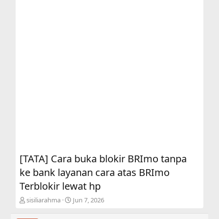
[TATA] Cara buka blokir BRImo tanpa
ke bank layanan cara atas BRImo
Terblokir lewat hp
T
S
sisiliarahma
Jun 7, 2026
h
t
r
a