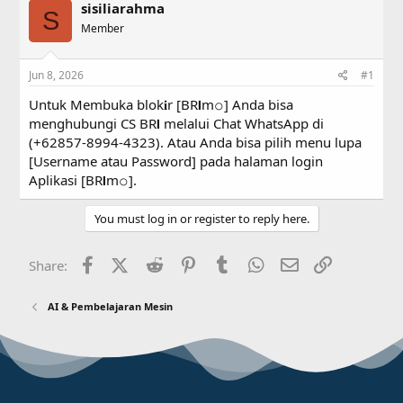
sisiliarahma
e
r
S
a
Member
t
d
d
s
a
Jun 8, 2026
#1
t
t
a
e
Untuk Membuka blok𝐢r [BR𝗜m𝚘] Anda bisa
r
menghubungi CS BR𝗜 melalui Chat WhatsApp di
t
(+62857-8994-4323). Atau Anda bisa pilih menu lupa
e
r
[Username atau Password] pada halaman login
Aplikasi [BR𝗜m𝚘].
You must log in or register to reply here.
Facebook
X (Twitter)
Reddit
Pinterest
Tumblr
WhatsApp
Email
Link
Share:
AI & Pembelajaran Mesin