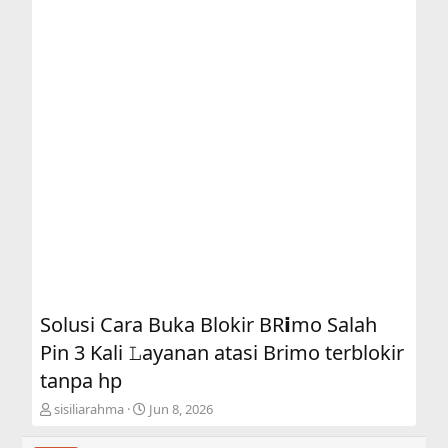
Solusi Cara Buka Blokir BR𝗶mo Salah
Pin 3 Kali 𝙻ayanan atasi Brimo terblokir
tanpa hp
T
S
sisiliarahma
Jun 8, 2026
h
t
r
a