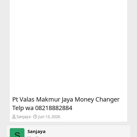
Pt Valas Makmur Jaya Money Changer
Telp wa 08218882884
T
S
Sanjaya
Jun 13, 2026
h
t
r
a
Sanjaya
e
r
S