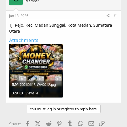
a
Member
t
d
d
s
a
Jun 13, 2026
#1
t
t
a
e
Tj. Rejo, Kec. Medan Sunggal, Kota Medan, Sumatera
r
Utara
t
e
Attachments
r
IMG-20260613-WA0012.jpg
329 KB · Views: 4
You must log in or register to reply here.
Facebook
X (Twitter)
Reddit
Pinterest
Tumblr
WhatsApp
Email
Link
Share: