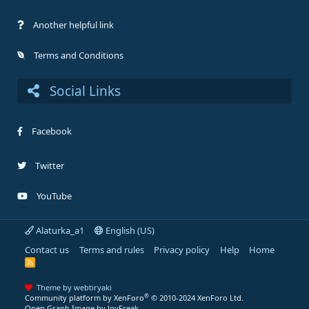
Another helpful link
Terms and Conditions
Social Links
Facebook
Twitter
YouTube
Alaturka_a1
English (US)
Contact us
Terms and rules
Privacy policy
Help
Home
R
S
S
Theme by webtiryaki
®
Community platform by XenForo
© 2010-2024 XenForo Ltd.
Open Graph Image by JoyFreak