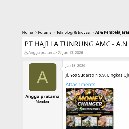
Home
Forums
Teknologi & Inovasi
AI & Pembelajara
PT HAJI LA TUNRUNG AMC - A.
T
S
Angga pratama
Jun 13, 2026
h
t
r
a
Jun 13, 2026
e
r
A
a
t
Jl. Yos Sudarso No.9, Lingkas U
d
d
s
a
Attachments
t
t
a
e
Angga pratama
r
Member
t
e
r