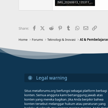
IMG_20260613_135311_004.jpg
166.1 KB · Views: 6
Facebook
X (Twitter)
Reddit
Pinterest
Tumblr
WhatsApp
Email
Link
Share:
Home
Forums
Teknologi & Inovasi
AI & Pembelajara
Legal warning
Situs metaforums.org berfungsi sebagai platform berbagi
konten. Semua anggota kami bertanggung jawab atas
konten yang mereka bagikan. Jika Anda berpikir bahwa
konten tersebut melanggar hukum atau peraturan yang
berlaku di wilayah atau negara masing-masing, Anda dapa