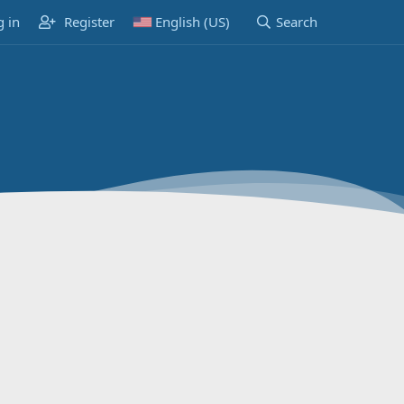
g in
Register
English (US)
Search