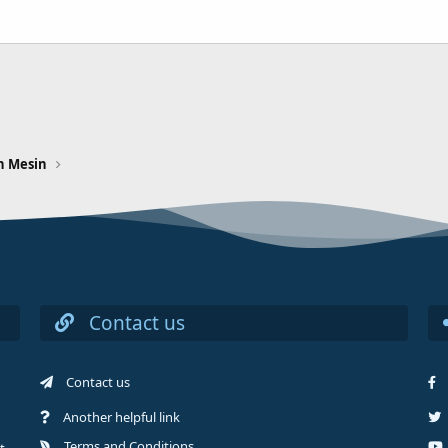
n Mesin
Contact us
Contact us
Another helpful link
Terms and Conditions
t