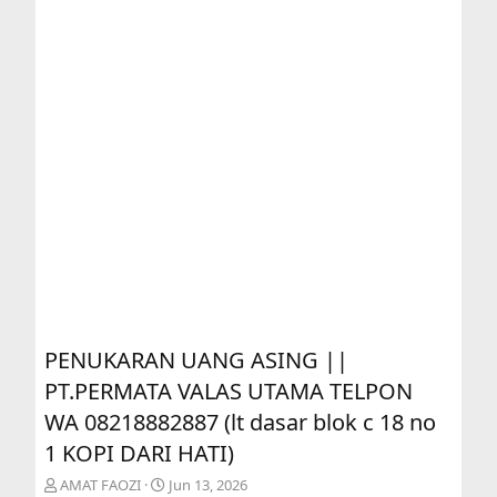
PENUKARAN UANG ASING ||
PT.PERMATA VALAS UTAMA TELPON
WA 08218882887 (lt dasar blok c 18 no
1 KOPI DARI HATI)
T
S
AMAT FAOZI
Jun 13, 2026