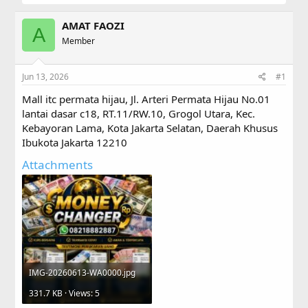
h
t
r
a
AMAT FAOZI
e
r
A
a
Member
t
d
d
s
a
Jun 13, 2026
#1
t
t
a
e
Mall itc permata hijau, Jl. Arteri Permata Hijau No.01
r
lantai dasar c18, RT.11/RW.10, Grogol Utara, Kec.
t
Kebayoran Lama, Kota Jakarta Selatan, Daerah Khusus
e
r
Ibukota Jakarta 12210
Attachments
IMG-20260613-WA0000.jpg
331.7 KB · Views: 5