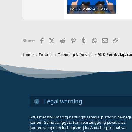
IMG_20260614_182851.jpg
82.7 KB · Views: 8
Facebook
X (Twitter)
Reddit
Pinterest
Tumblr
WhatsApp
Email
Link
Share:
Home
Forums
Teknologi & Inovasi
AI & Pembelajara
Legal warning
Situs metaforums.org berfungsi sebagai platform berbagi
konten. Semua anggota kami bertanggung jawab atas
konten yang mereka bagikan. Jika Anda berpikir bahwa