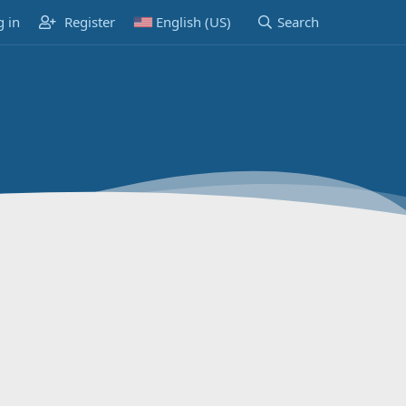
g in
Register
English (US)
Search