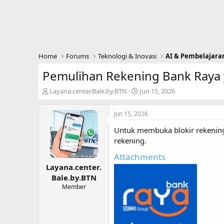
Home
Forums
Teknologi & Inovasi
AI & Pembelajara
Pemulihan Rekening Bank Raya 
T
S
Layana.center.Bale.by.BTN
Jun 15, 2026
h
t
r
a
Jun 15, 2026
e
r
a
t
Untuk membuka blokir rekenin
d
d
rekening.
s
a
t
t
Attachments
a
e
Layana.center.
r
Bale.by.BTN
t
Member
e
r