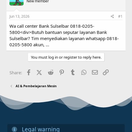
a
New member
t
d
d
s
a
Jun 13, 2026
#1
t
t
a
e
Wa call center Bank Sulselbar 0818-0205-
r
5800<div>Butuh bantuan seputar layanan Bank
t
Sulselbar? Tim menyediakan layanan whatsapp 0818-
e
r
0205-5800 akun, ...
You must log in or register to reply here.
Facebook
X (Twitter)
Reddit
Pinterest
Tumblr
WhatsApp
Email
Link
Share:
AI & Pembelajaran Mesin
Legal warning