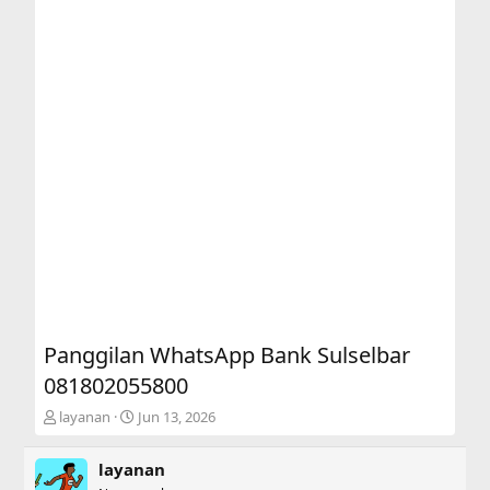
Panggilan WhatsApp Bank Sulselbar
081802055800
T
S
layanan
Jun 13, 2026
h
t
r
a
layanan
e
r