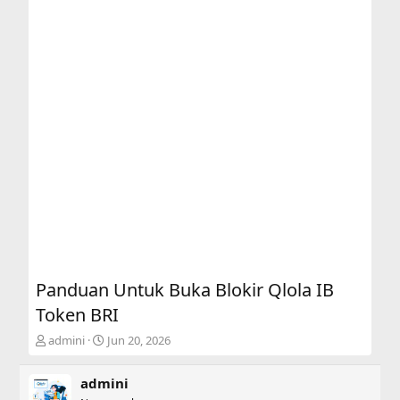
Panduan Untuk Buka Blokir Qlola IB
Token BRI
T
S
admini
Jun 20, 2026
h
t
r
a
admini
e
r