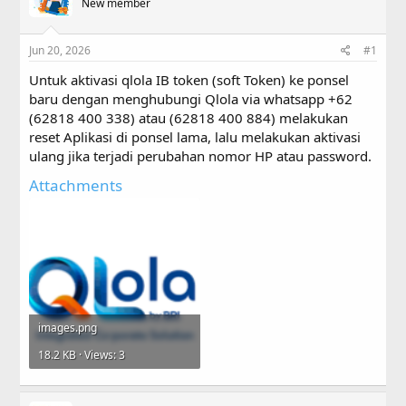
a
New member
t
d
d
s
a
Jun 20, 2026
#1
t
t
a
e
Untuk aktivasi qlola IB token (soft Token) ke ponsel
r
baru dengan menghubungi Qlola via whatsapp +62
t
(62818 400 338) atau (62818 400 884) melakukan
e
r
reset Aplikasi di ponsel lama, lalu melakukan aktivasi
ulang jika terjadi perubahan nomor HP atau password.
Attachments
images.png
18.2 KB · Views: 3