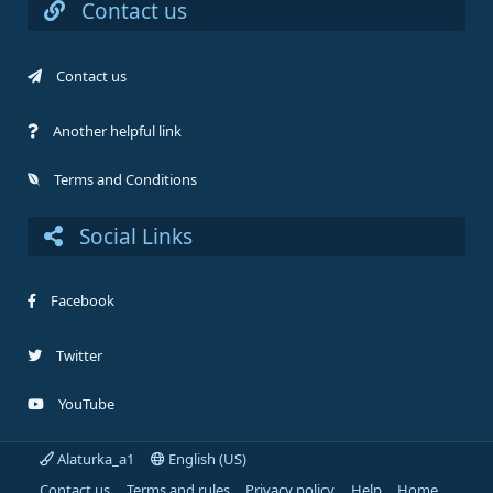
Contact us
Contact us
Another helpful link
Terms and Conditions
Social Links
Facebook
Twitter
YouTube
Alaturka_a1
English (US)
Contact us
Terms and rules
Privacy policy
Help
Home