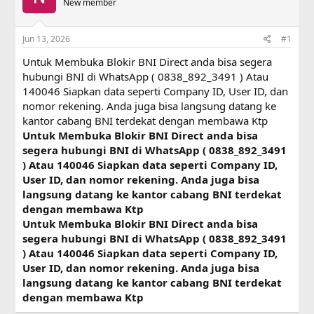
a
New member
t
d
d
s
a
Jun 13, 2026
#1
t
t
a
e
Untuk Membuka Blokir BNI Direct anda bisa segera
r
hubungi BNI di WhatsApp ( 0838_892_3491 ) Atau
t
140046 Siapkan data seperti Company ID, User ID, dan
e
r
nomor rekening. Anda juga bisa langsung datang ke
kantor cabang BNI terdekat dengan membawa Ktp
Untuk Membuka Blokir BNI Direct anda bisa
segera hubungi BNI di WhatsApp ( 0838_892_3491
) Atau 140046 Siapkan data seperti Company ID,
User ID, dan nomor rekening. Anda juga bisa
langsung datang ke kantor cabang BNI terdekat
dengan membawa Ktp
Untuk Membuka Blokir BNI Direct anda bisa
segera hubungi BNI di WhatsApp ( 0838_892_3491
) Atau 140046 Siapkan data seperti Company ID,
User ID, dan nomor rekening. Anda juga bisa
langsung datang ke kantor cabang BNI terdekat
dengan membawa Ktp