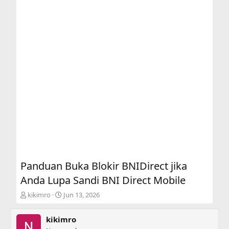
Panduan Buka Blokir BNIDirect jika
Anda Lupa Sandi BNI Direct Mobile
T
S
kikimro
Jun 13, 2026
h
t
r
a
kikimro
e
r