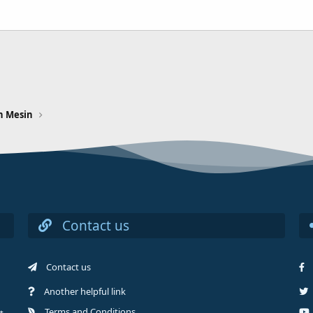
n Mesin
Contact us
Contact us
Another helpful link
Terms and Conditions
t