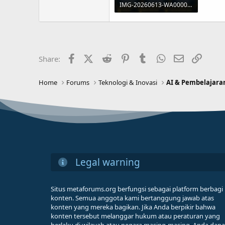
IMG-20260613-WA0000.jpg
331.7 KB · Views: 4
Facebook
X (Twitter)
Reddit
Pinterest
Tumblr
WhatsApp
Email
Link
Share:
Home
Forums
Teknologi & Inovasi
AI & Pembelajara
Legal warning
Situs metaforums.org berfungsi sebagai platform berbagi
konten. Semua anggota kami bertanggung jawab atas
konten yang mereka bagikan. Jika Anda berpikir bahwa
konten tersebut melanggar hukum atau peraturan yang
berlaku di wilayah atau negara masing-masing, Anda dapa