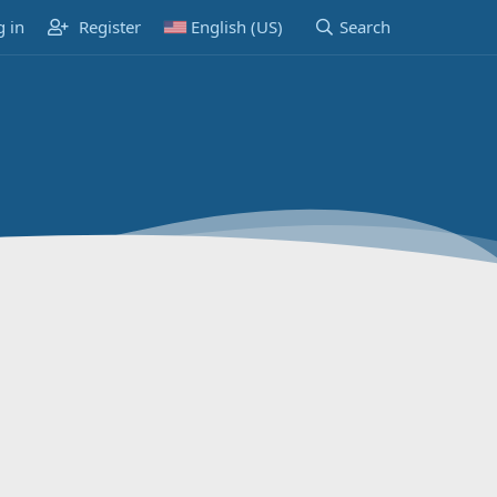
g in
Register
English (US)
Search