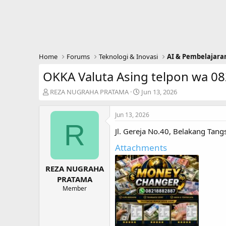
Home
Forums
Teknologi & Inovasi
AI & Pembelajara
OKKA Valuta Asing telpon wa 
T
S
REZA NUGRAHA PRATAMA
Jun 13, 2026
h
t
r
a
Jun 13, 2026
e
r
R
a
t
Jl. Gereja No.40, Belakang Tang
d
d
s
a
Attachments
t
t
a
e
REZA NUGRAHA
r
PRATAMA
t
Member
e
r