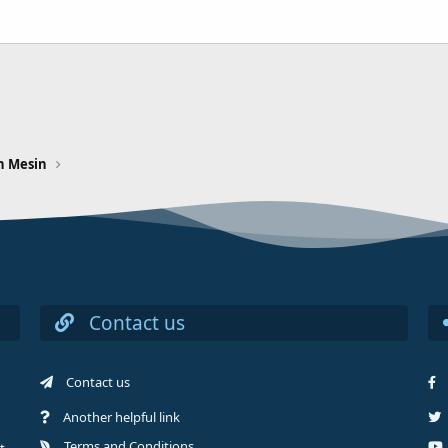
n Mesin
Contact us
Contact us
Another helpful link
Terms and Conditions
t