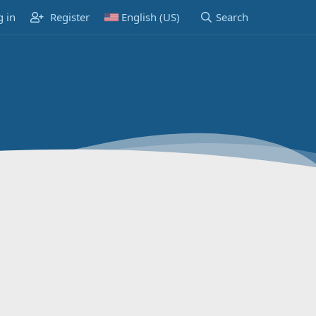
g in
Register
English (US)
Search