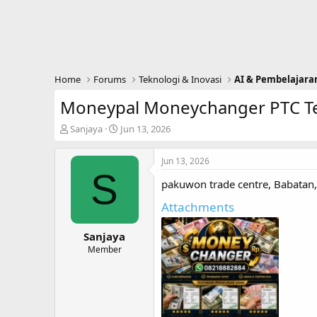
Home
Forums
Teknologi & Inovasi
AI & Pembelajara
Moneypal Moneychanger PTC T
T
S
Sanjaya
Jun 13, 2026
h
t
r
a
Jun 13, 2026
e
r
S
a
t
pakuwon trade centre, Babatan
d
d
s
a
Attachments
t
t
a
e
Sanjaya
r
Member
t
e
r