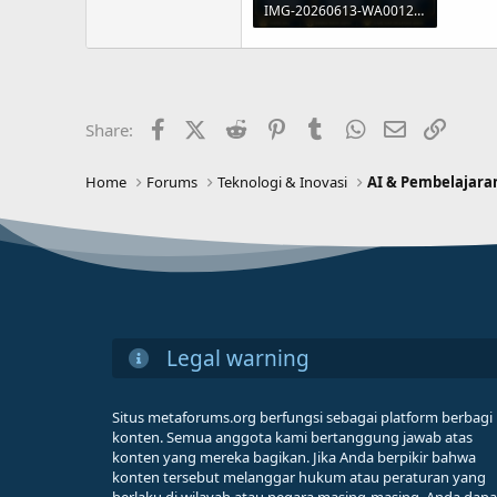
IMG-20260613-WA0012.jpg
329 KB · Views: 9
Facebook
X (Twitter)
Reddit
Pinterest
Tumblr
WhatsApp
Email
Link
Share:
Home
Forums
Teknologi & Inovasi
AI & Pembelajara
Legal warning
Situs metaforums.org berfungsi sebagai platform berbagi
konten. Semua anggota kami bertanggung jawab atas
konten yang mereka bagikan. Jika Anda berpikir bahwa
konten tersebut melanggar hukum atau peraturan yang
berlaku di wilayah atau negara masing-masing, Anda dapa