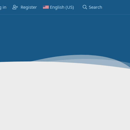
g in
Register
English (US)
Search