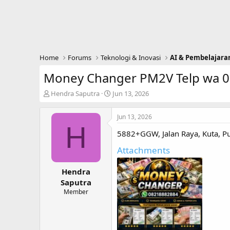
Home
Forums
Teknologi & Inovasi
AI & Pembelajara
Money Changer PM2V Telp wa 
T
S
Hendra Saputra
Jun 13, 2026
h
t
r
a
Jun 13, 2026
e
r
H
a
t
5882+GGW, Jalan Raya, Kuta, P
d
d
s
a
Attachments
t
t
a
e
Hendra
r
Saputra
t
Member
e
r