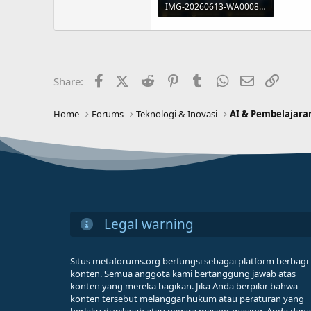
IMG-20260613-WA0008.jpg
329 KB · Views: 3
Facebook
X (Twitter)
Reddit
Pinterest
Tumblr
WhatsApp
Email
Link
Share:
Home
Forums
Teknologi & Inovasi
AI & Pembelajara
Legal warning
Situs metaforums.org berfungsi sebagai platform berbagi
konten. Semua anggota kami bertanggung jawab atas
konten yang mereka bagikan. Jika Anda berpikir bahwa
konten tersebut melanggar hukum atau peraturan yang
berlaku di wilayah atau negara masing-masing, Anda dapa