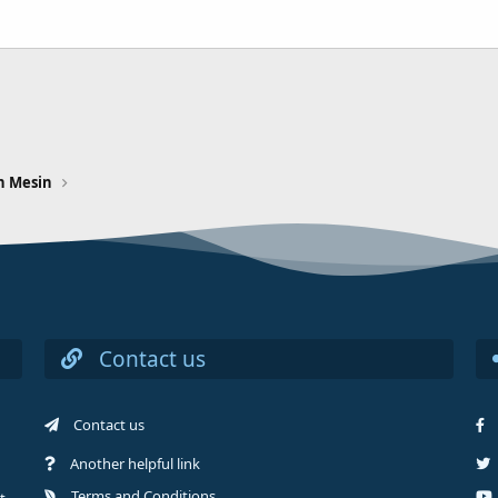
n Mesin
Contact us
Contact us
Another helpful link
Terms and Conditions
t