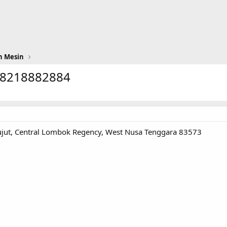
n Mesin
08218882884
ujut, Central Lombok Regency, West Nusa Tenggara 83573