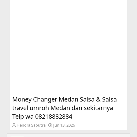
Money Changer Medan Salsa & Salsa
travel umroh Medan dan sekitarnya
Telp wa 08218882884
T
S
Hendra Saputra
Jun 13, 2026
h
t
r
a