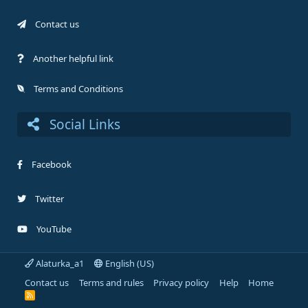
Contact us
Another helpful link
Terms and Conditions
Social Links
Facebook
Twitter
YouTube
Alaturka_a1
English (US)
Contact us
Terms and rules
Privacy policy
Help
Home
R
S