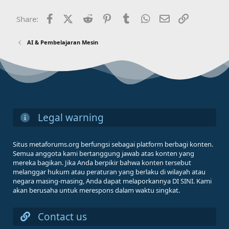
Facebook
X (Twitter)
Reddit
Pinterest
Tumblr
WhatsApp
Email
Link
Share:
AI & Pembelajaran Mesin
Legal warning
Situs metaforums.org berfungsi sebagai platform berbagi konten.
Semua anggota kami bertanggung jawab atas konten yang
mereka bagikan. Jika Anda berpikir bahwa konten tersebut
melanggar hukum atau peraturan yang berlaku di wilayah atau
negara masing-masing, Anda dapat melaporkannya DI SINI. Kami
akan berusaha untuk merespons dalam waktu singkat.
Contact us