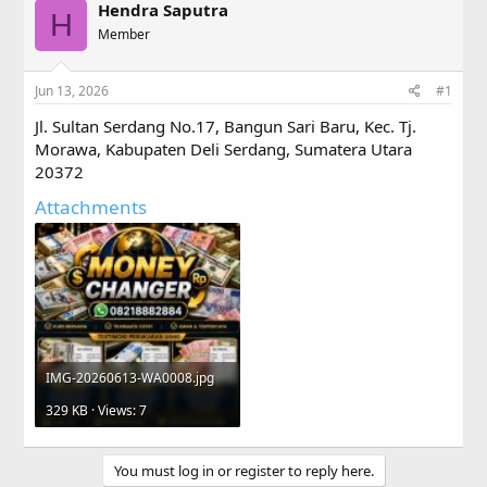
Hendra Saputra
e
r
H
a
Member
t
d
d
s
a
Jun 13, 2026
#1
t
t
a
e
Jl. Sultan Serdang No.17, Bangun Sari Baru, Kec. Tj.
r
Morawa, Kabupaten Deli Serdang, Sumatera Utara
t
20372
e
r
Attachments
IMG-20260613-WA0008.jpg
329 KB · Views: 7
You must log in or register to reply here.