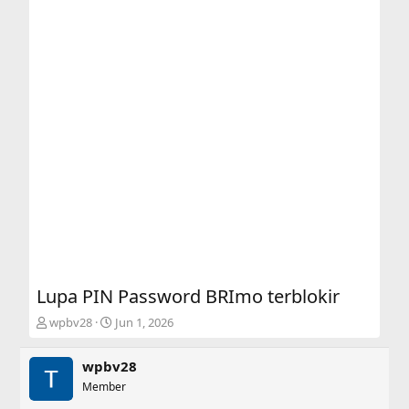
Lupa PIN Password BRImo terblokir
T
S
wpbv28
Jun 1, 2026
h
t
r
a
wpbv28
e
r
a
Member
t
d
d