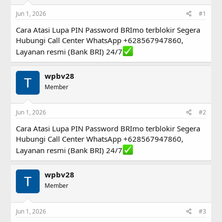
s
a
Jun 1, 2026
#1
t
t
a
e
Cara Atasi Lupa PIN Password BRImo terblokir Segera
r
Hubungi Call Center WhatsApp +628567947860,
t
e
Layanan resmi (Bank BRI) 24/7
r
wpbv28
Member
Jun 1, 2026
#2
Cara Atasi Lupa PIN Password BRImo terblokir Segera
Hubungi Call Center WhatsApp +628567947860,
Layanan resmi (Bank BRI) 24/7
wpbv28
Member
Jun 1, 2026
#3