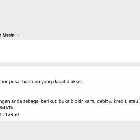
n Mesin
or pusat bantuan yang dapat diakses
an anda sebagai berikut: buka blokir kartu debit & kredit, atau
ERMATA,
os : 12950