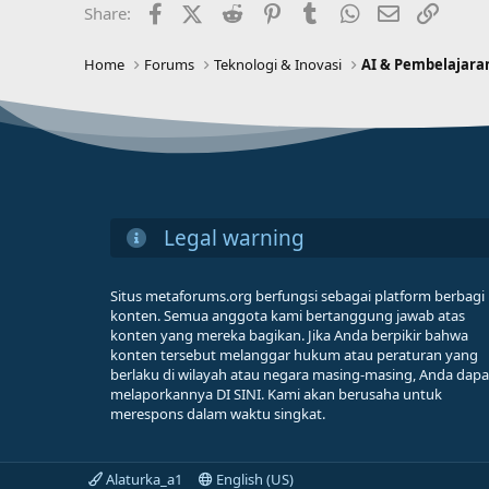
Facebook
X (Twitter)
Reddit
Pinterest
Tumblr
WhatsApp
Email
Link
Share:
Home
Forums
Teknologi & Inovasi
AI & Pembelajara
Legal warning
Situs metaforums.org berfungsi sebagai platform berbagi
konten. Semua anggota kami bertanggung jawab atas
konten yang mereka bagikan. Jika Anda berpikir bahwa
konten tersebut melanggar hukum atau peraturan yang
berlaku di wilayah atau negara masing-masing, Anda dapa
melaporkannya DI SINI. Kami akan berusaha untuk
merespons dalam waktu singkat.
Alaturka_a1
English (US)