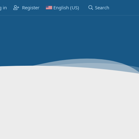
g in
Register
English (US)
Search