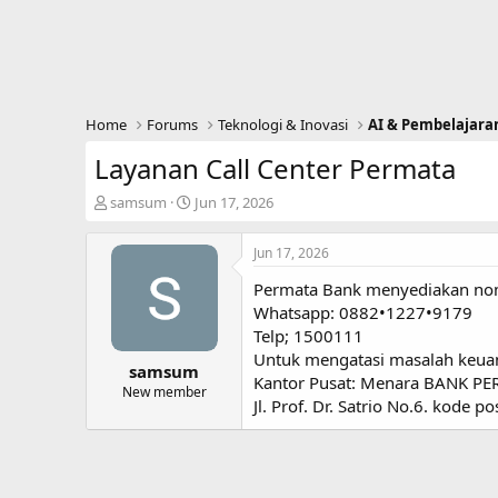
Home
Forums
Teknologi & Inovasi
AI & Pembelajara
Layanan Call Center Permata
T
S
samsum
Jun 17, 2026
h
t
r
a
Jun 17, 2026
e
r
a
t
Permata Bank menyediakan nom
d
d
Whatsapp: 0882•1227•9179
s
a
Telp; 1500111
t
t
Untuk mengatasi masalah keuang
a
e
samsum
r
Kantor Pusat: Menara BANK P
New member
t
Jl. Prof. Dr. Satrio No.6. kode p
e
r