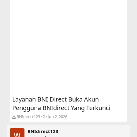
Layanan BNI Direct Buka Akun
Pengguna BNIdirect Yang Terkunci
T
S
BNIdirect123
Jun 2, 2026
h
t
r
a
BNIdirect123
e
r