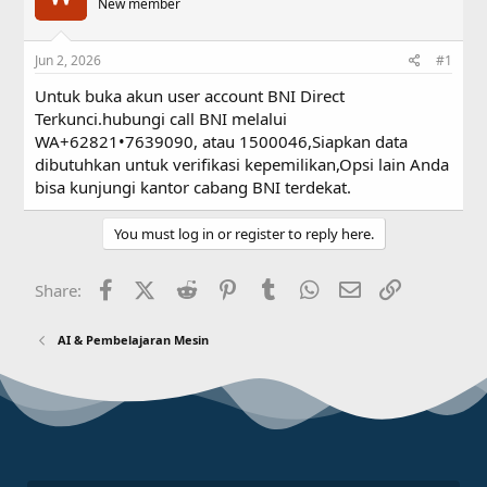
a
New member
t
d
d
s
a
Jun 2, 2026
#1
t
t
a
e
Untuk buka akun user account BNI Direct
r
Terkunci.hubungi call BNI melalui
t
WA+62821•7639090, atau 1500046,Siapkan data
e
r
dibutuhkan untuk verifikasi kepemilikan,Opsi lain Anda
bisa kunjungi kantor cabang BNI terdekat.
You must log in or register to reply here.
Facebook
X (Twitter)
Reddit
Pinterest
Tumblr
WhatsApp
Email
Link
Share:
AI & Pembelajaran Mesin