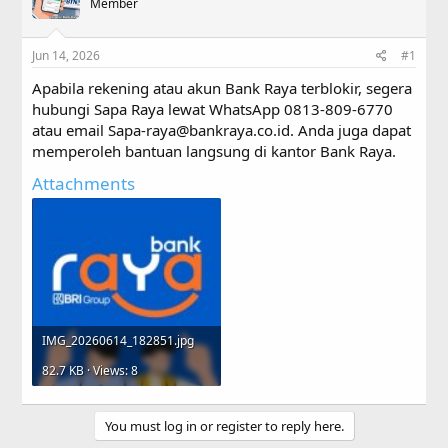
a
Member
t
d
d
s
a
Jun 14, 2026
#1
t
t
a
e
Apabila rekening atau akun Bank Raya terblokir, segera
r
hubungi Sapa Raya lewat WhatsApp 0813-809-6770
t
atau email
Sapa-raya@bankraya.co.id
. Anda juga dapat
e
r
memperoleh bantuan langsung di kantor Bank Raya.
Attachments
IMG_20260614_182851.jpg
82.7 KB · Views: 8
You must log in or register to reply here.