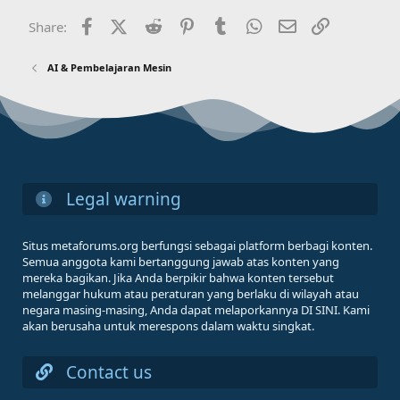
Facebook
X (Twitter)
Reddit
Pinterest
Tumblr
WhatsApp
Email
Link
Share:
AI & Pembelajaran Mesin
Legal warning
Situs metaforums.org berfungsi sebagai platform berbagi konten.
Semua anggota kami bertanggung jawab atas konten yang
mereka bagikan. Jika Anda berpikir bahwa konten tersebut
melanggar hukum atau peraturan yang berlaku di wilayah atau
negara masing-masing, Anda dapat melaporkannya DI SINI. Kami
akan berusaha untuk merespons dalam waktu singkat.
Contact us