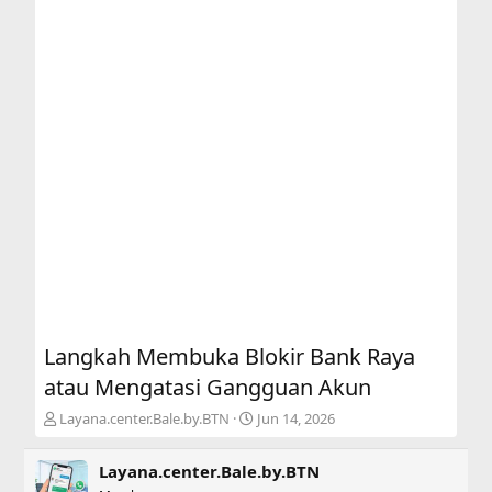
Langkah Membuka Blokir Bank Raya
atau Mengatasi Gangguan Akun
T
S
Layana.center.Bale.by.BTN
Jun 14, 2026
h
t
r
a
Layana.center.Bale.by.BTN
e
r