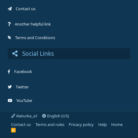
Contact us
Another helpful link
Terms and Conditions
Social Links
Facebook
Twitter
YouTube
Alaturka_a1
English (US)
Contact us
Terms and rules
Privacy policy
Help
Home
R
S