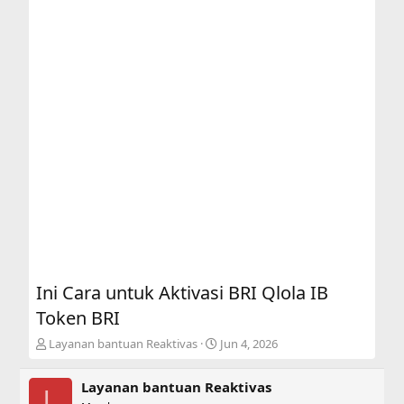
Ini Cara untuk Aktivasi BRI Qlola IB
Token BRI
T
S
Layanan bantuan Reaktivas
Jun 4, 2026
h
t
r
a
Layanan bantuan Reaktivas
e
r
L