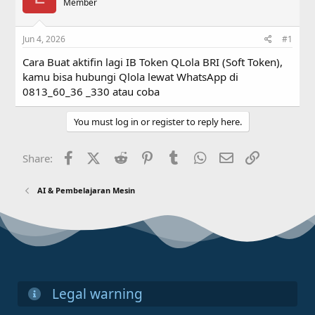
a
Member
t
d
d
s
a
Jun 4, 2026
#1
t
t
a
e
Cara Buat aktifin lagi IB Token QLola BRI (Soft Token),
r
kamu bisa hubungi Qlola lewat WhatsApp di
t
0813_60_36 _330 atau coba
e
r
You must log in or register to reply here.
Facebook
X (Twitter)
Reddit
Pinterest
Tumblr
WhatsApp
Email
Link
Share:
AI & Pembelajaran Mesin
Legal warning