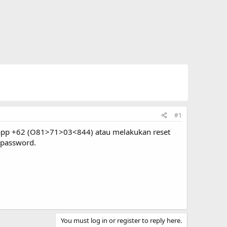
#1
tsapp +62 (O81>71>03<844) atau melakukan reset
 password.
You must log in or register to reply here.