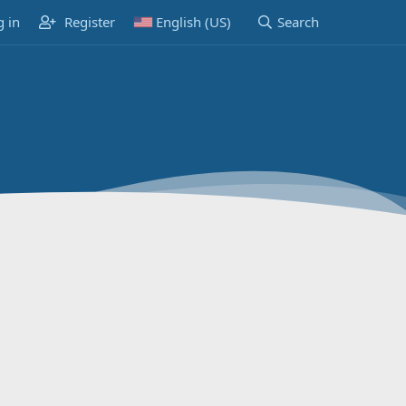
g in
Register
English (US)
Search