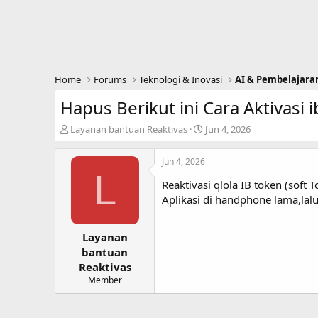
Home
Forums
Teknologi & Inovasi
AI & Pembelajara
Hapus Berikut ini Cara Aktivasi i
T
S
Layanan bantuan Reaktivas
Jun 4, 2026
h
t
r
a
Jun 4, 2026
e
r
L
a
t
Reaktivasi qlola IB token (so
d
d
Aplikasi di handphone lama,lal
s
a
t
t
a
e
Layanan
r
bantuan
t
Reaktivas
e
Member
r