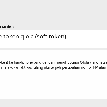
n Mesin
b token qlola (soft token)
ft Token) ke handphone baru dengan menghubungi Qlola via wha
u melakukan aktivasi ulang jika terjadi perubahan nomor HP atau