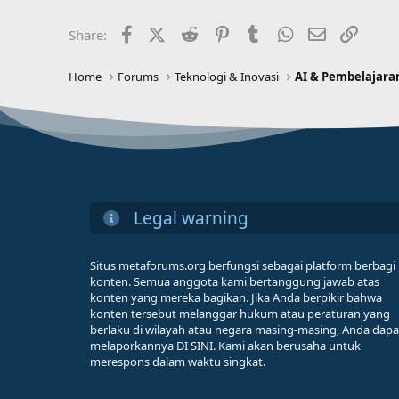
Facebook
X (Twitter)
Reddit
Pinterest
Tumblr
WhatsApp
Email
Link
Share:
Home
Forums
Teknologi & Inovasi
AI & Pembelajara
Legal warning
Situs metaforums.org berfungsi sebagai platform berbagi
konten. Semua anggota kami bertanggung jawab atas
konten yang mereka bagikan. Jika Anda berpikir bahwa
konten tersebut melanggar hukum atau peraturan yang
berlaku di wilayah atau negara masing-masing, Anda dapa
melaporkannya DI SINI. Kami akan berusaha untuk
merespons dalam waktu singkat.