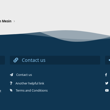
n Mesin
Contact us
Contact us
Another helpful link
Terms and Conditions
t