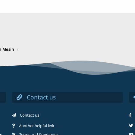
n Mesin
Contact us
Contact us
Another helpful link
Terms and Conditions
t