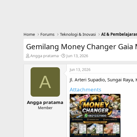
Home
Forums
Teknologi & Inovasi
AI & Pembelajara
Gemilang Money Changer Gaia 
T
S
Angga pratama
Jun 13, 2026
h
t
r
a
Jun 13, 2026
e
r
A
a
t
Jl. Arteri Supadio, Sungai Ray
d
d
s
a
Attachments
t
t
a
e
Angga pratama
r
Member
t
e
r