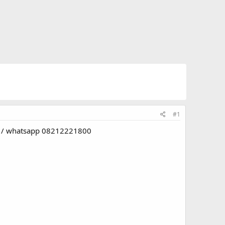
#1
121 / whatsapp 08212221800