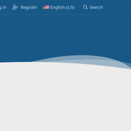
g in
Register
English (US)
Search