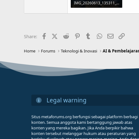
IMG_20260613_135311_004.jpg
166.1 KB · Views: 3
Facebook
X (Twitter)
Reddit
Pinterest
Tumblr
WhatsApp
Email
Link
Share:
Home
Forums
Teknologi & Inovasi
AI & Pembelajara
Legal warning
Situs metaforums.org berfungsi sebagai platform berbagi
konten. Semua anggota kami bertanggung jawab atas
konten yang mereka bagikan. Jika Anda berpikir bahwa
konten tersebut melanggar hukum atau peraturan yang
berlaku di wilayah atau negara masing-masing, Anda dapa