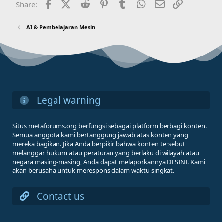
Facebook
X (Twitter)
Reddit
Pinterest
Tumblr
WhatsApp
Email
Link
Share:
AI & Pembelajaran Mesin
Legal warning
Situs metaforums.org berfungsi sebagai platform berbagi konten.
Semua anggota kami bertanggung jawab atas konten yang
mereka bagikan. Jika Anda berpikir bahwa konten tersebut
melanggar hukum atau peraturan yang berlaku di wilayah atau
negara masing-masing, Anda dapat melaporkannya DI SINI. Kami
akan berusaha untuk merespons dalam waktu singkat.
Contact us