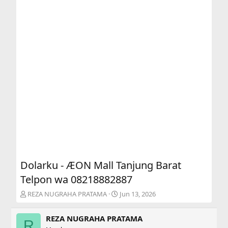
Dolarku - ÆON Mall Tanjung Barat
Telpon wa 08218882887
T
S
REZA NUGRAHA PRATAMA
Jun 13, 2026
h
t
r
a
REZA NUGRAHA PRATAMA
e
r
R