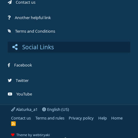
Contact us
Another helpful link
Terms and Conditions
Social Links
Facebook
Twitter
YouTube
Alaturka_a1
English (US)
Contact us
Terms and rules
Privacy policy
Help
Home
R
S
S
Theme by webtiryaki