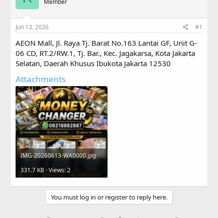
a
Member
t
d
d
s
a
Jun 13, 2026
#1
t
t
a
e
AEON Mall, Jl. Raya Tj. Barat No.163 Lantai GF, Unit G-
r
06 CD, RT.2/RW.1, Tj. Bar., Kec. Jagakarsa, Kota Jakarta
t
Selatan, Daerah Khusus Ibukota Jakarta 12530
e
r
Attachments
IMG-20260613-WA0000.jpg
331.7 KB · Views: 2
You must log in or register to reply here.