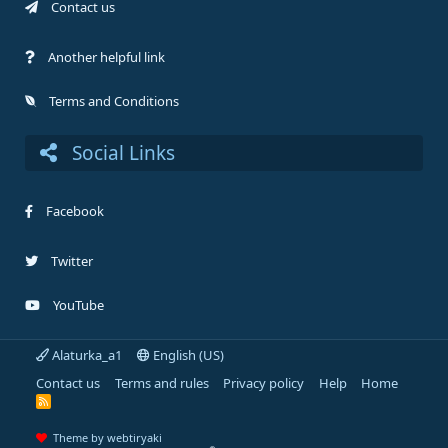
Contact us
Another helpful link
Terms and Conditions
Social Links
Facebook
Twitter
YouTube
Alaturka_a1
English (US)
Contact us
Terms and rules
Privacy policy
Help
Home
R
S
S
Theme by webtiryaki