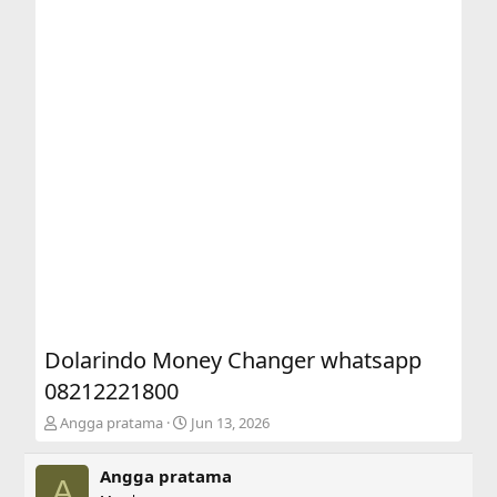
Dolarindo Money Changer whatsapp
08212221800
T
S
Angga pratama
Jun 13, 2026
h
t
r
a
Angga pratama
e
r
A