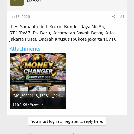
a
Member
t
d
d
s
a
Jun 13, 2026
#1
t
t
a
e
Jl. H. Samanhudi Jl. Krekot Bunder Raya No.35,
r
RT.1/RW.7, Ps. Baru, Kecamatan Sawah Besar, Kota
t
Jakarta Pusat, Daerah Khusus Ibukota Jakarta 10710
e
r
Attachments
IMG_20260613_135311_004.jpg
166.1 KB · Views: 7
You must log in or register to reply here.