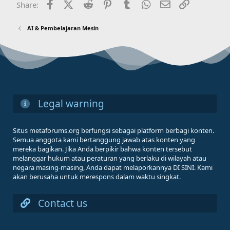
Facebook
X (Twitter)
Reddit
Pinterest
Tumblr
WhatsApp
Email
Link
Share:
AI & Pembelajaran Mesin
Legal warning
Situs metaforums.org berfungsi sebagai platform berbagi konten.
Semua anggota kami bertanggung jawab atas konten yang
mereka bagikan. Jika Anda berpikir bahwa konten tersebut
melanggar hukum atau peraturan yang berlaku di wilayah atau
negara masing-masing, Anda dapat melaporkannya DI SINI. Kami
akan berusaha untuk merespons dalam waktu singkat.
Contact us