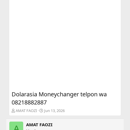
Dolarasia Moneychanger telpon wa
08218882887
T
S
AMAT FAOZI
Jun 13, 2026
h
t
r
a
AMAT FAOZI
e
r
A