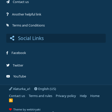
Contact us
Another helpful link
Terms and Conditions
Social Links
Facebook
Twitter
YouTube
Alaturka_a1
English (US)
Contact us
Terms and rules
Privacy policy
Help
Home
R
S
S
Theme by webtiryaki