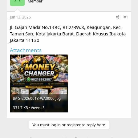
a
Member
t
d
d
s
a
Jun 13, 2026
#1
t
t
a
e
Jl. Gajah Mada No.149C, RT.2/RW.8, Keagungan, Kec.
r
Taman Sari, Kota Jakarta Barat, Daerah Khusus Ibukota
t
Jakarta 11130
e
r
Attachments
IMG-20260613-WA0000.jpg
331.7 KB · Views: 3
You must log in or register to reply here.