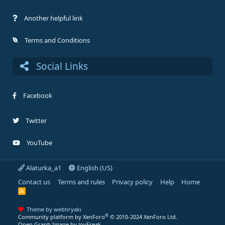
Another helpful link
Terms and Conditions
Social Links
Facebook
Twitter
YouTube
Alaturka_a1
English (US)
Contact us
Terms and rules
Privacy policy
Help
Home
R
S
S
Theme by webtiryaki
®
Community platform by XenForo
© 2010-2024 XenForo Ltd.
Open Graph Image by JoyFreak