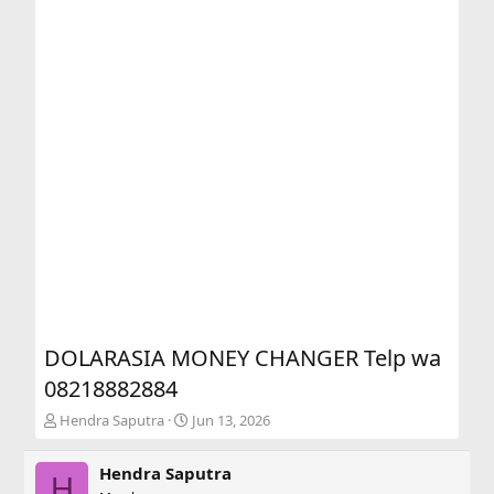
DOLARASIA MONEY CHANGER Telp wa
08218882884
T
S
Hendra Saputra
Jun 13, 2026
h
t
r
a
Hendra Saputra
e
r
H