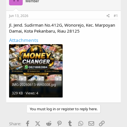
a
Member
t
d
d
s
a
Jun 13, 2026
#1
t
t
a
e
Jl. Jend. Sudirman No.412G, Wonorejo, Kec. Marpoyan
r
Damai, Kota Pekanbaru, Riau 28125
t
e
Attachments
r
IMG-20260613-WA0008.jpg
329 KB · Views: 4
You must log in or register to reply here.
Facebook
X (Twitter)
Reddit
Pinterest
Tumblr
WhatsApp
Email
Link
Share: