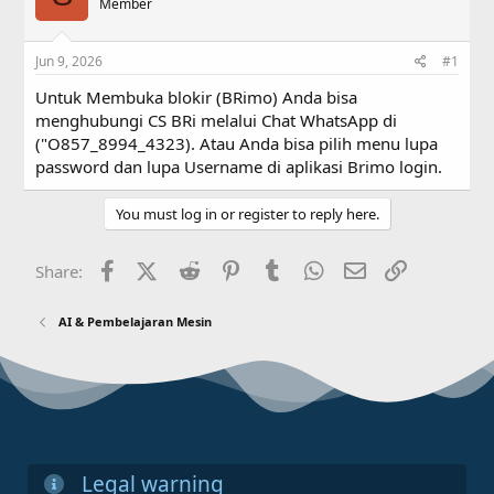
a
Member
t
d
d
s
a
Jun 9, 2026
#1
t
t
a
e
Untuk Membuka blokir (BRimo) Anda bisa
r
menghubungi CS BRi melalui Chat WhatsApp di
t
("O857_8994_4323). Atau Anda bisa pilih menu lupa
e
r
password dan lupa Username di aplikasi Brimo login.
You must log in or register to reply here.
Facebook
X (Twitter)
Reddit
Pinterest
Tumblr
WhatsApp
Email
Link
Share:
AI & Pembelajaran Mesin
Legal warning