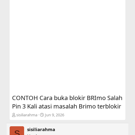
CONTOH Cara buka blokir BRImo Salah
Pin 3 Kali atasi masalah Brimo terblokir
T
S
sisiliarahma
Jun 9, 2026
h
t
r
a
sisiliarahma
e
r
S