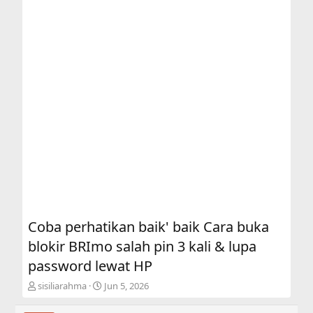
Coba perhatikan baik' baik Cara buka
blokir BRImo salah pin 3 kali & lupa
password lewat HP
T
S
sisiliarahma
Jun 5, 2026
h
t
r
a