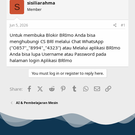
sisiliarahma
e
r
S
a
Member
t
d
d
s
a
Jun 5, 2026
#1
t
t
a
e
Untuk membuka Blokir BRImo Anda bisa
r
menghubungi CS BRl melalui Chat WhatsApp
t
("O857"_"8994"_"4323") atau Melalui aplikasi BRImo
e
r
Anda bisa lupa Username atau Password pada
halaman login Aplikasi BRlmo
You must log in or register to reply here.
Facebook
X (Twitter)
Reddit
Pinterest
Tumblr
WhatsApp
Email
Link
Share:
AI & Pembelajaran Mesin