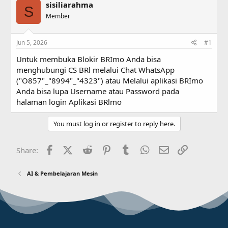
sisiliarahma
e
r
S
a
Member
t
d
d
s
a
Jun 5, 2026
#1
t
t
a
e
Untuk membuka Blokir BRImo Anda bisa
r
menghubungi CS BRl melalui Chat WhatsApp
t
("O857"_"8994"_"4323") atau Melalui aplikasi BRImo
e
r
Anda bisa lupa Username atau Password pada
halaman login Aplikasi BRlmo
You must log in or register to reply here.
Facebook
X (Twitter)
Reddit
Pinterest
Tumblr
WhatsApp
Email
Link
Share:
AI & Pembelajaran Mesin