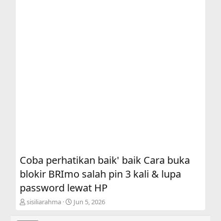
Coba perhatikan baik' baik Cara buka
blokir BRImo salah pin 3 kali & lupa
password lewat HP
T
S
sisiliarahma
Jun 5, 2026
h
t
r
a