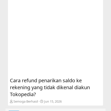
Cara refund penarikan saldo ke
rekening yang tidak dikenal diakun
Tokopedia?
T
S
Semoga Berhasil
Jun 15, 2026
h
t
r
a