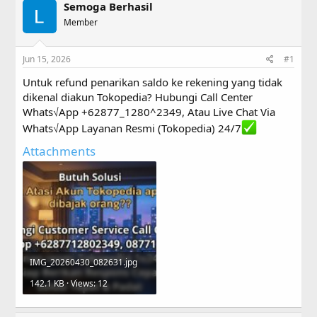
Semoga Berhasil
e
r
a
Member
t
d
d
s
a
Jun 15, 2026
#1
t
t
a
e
Untuk refund penarikan saldo ke rekening yang tidak
r
dikenal diakun Tokopedia? Hubungi Call Center
t
Whats√App +62877_1280^2349, Atau Live Chat Via
e
r
Whats√App Layanan Resmi (Tokopedia) 24/7
Attachments
IMG_20260430_082631.jpg
142.1 KB · Views: 12