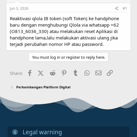
s
a
Jun 3, 2026
#1
t
t
a
e
Reaktivasi qlola IB token (soft Token) ke handphone
r
baru dengan menghubungi Qlola via whatsapp +62
t
(O813_6036_330) atau melakukan reset Aplikasi di
e
r
handphone lama,lalu melakukan aktivasi ulang jika
terjadi perubahan nomor HP atau password.
You must log in or register to reply here.
Facebook
X (Twitter)
Reddit
Pinterest
Tumblr
WhatsApp
Email
Link
Share:
Perkembangan Platform Digital
Legal warning