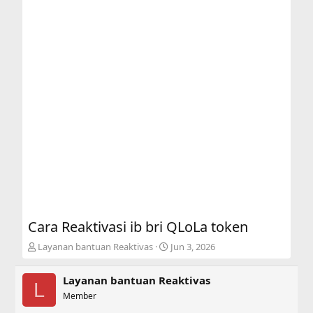
Cara Reaktivasi ib bri QLoLa token
T
S
Layanan bantuan Reaktivas
Jun 3, 2026
h
t
r
a
Layanan bantuan Reaktivas
e
r
L
a
Member
t
d
d