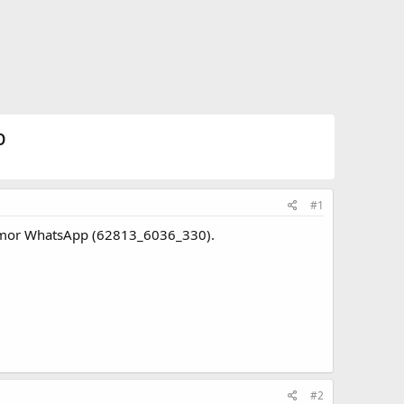
p
#1
Nomor WhatsApp (62813_6036_330).
#2