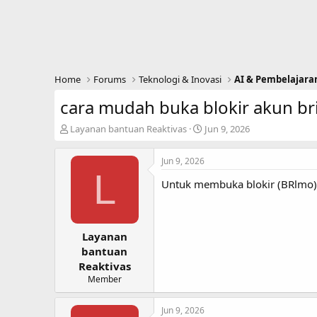
Home
Forums
Teknologi & Inovasi
AI & Pembelajara
cara mudah buka blokir akun br
T
S
Layanan bantuan Reaktivas
Jun 9, 2026
h
t
r
a
Jun 9, 2026
e
r
L
a
t
Untuk membuka blokir (BRlmo)
d
d
s
a
t
t
a
e
Layanan
r
bantuan
t
Reaktivas
e
Member
r
Jun 9, 2026