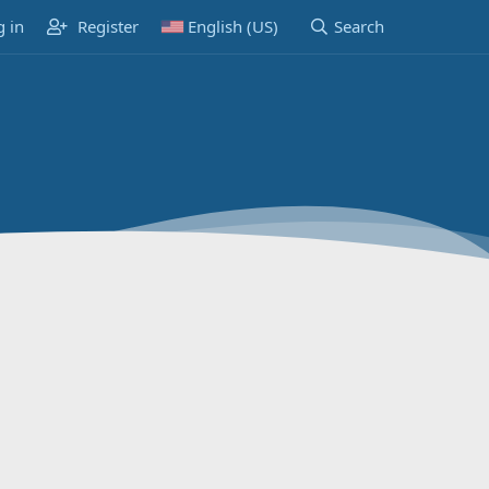
g in
Register
English (US)
Search