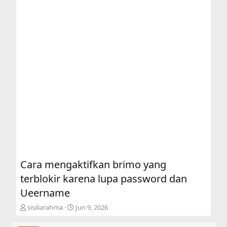
Cara mengaktifkan brimo yang
terblokir karena lupa password dan
Ueername
T
S
sisiliarahma
Jun 9, 2026
h
t
r
a