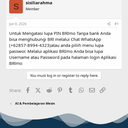
sisiliarahma
e
r
S
a
Member
t
d
d
s
a
Jun 9, 2026
#1
t
t
a
e
Untuk Mengatasi lupa PIN BRImo Tanpa bank Anda
r
bisa menghubungi BRl melalui Chat WhatsApp
t
(+62857-8994-4323)atau anda piliih menu lupa
e
r
passwor. Melalui aplikasi BRImo Anda bisa lupa
Username atau Password pada halaman login Aplikasi
BRlmo
You must log in or register to reply here.
Facebook
X (Twitter)
Reddit
Pinterest
Tumblr
WhatsApp
Email
Link
Share:
AI & Pembelajaran Mesin