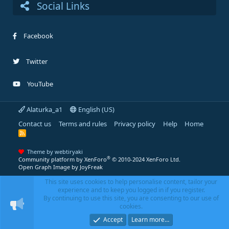
Social Links
Facebook
Twitter
YouTube
Alaturka_a1
English (US)
Contact us
Terms and rules
Privacy policy
Help
Home
R
S
S
Theme by webtiryaki
®
Community platform by XenForo
© 2010-2024 XenForo Ltd.
Open Graph Image by JoyFreak
This site uses cookies to help personalise content, tailor your
experience and to keep you logged in if you register.
By continuing to use this site, you are consenting to our use of
cookies.
Accept
Learn more…