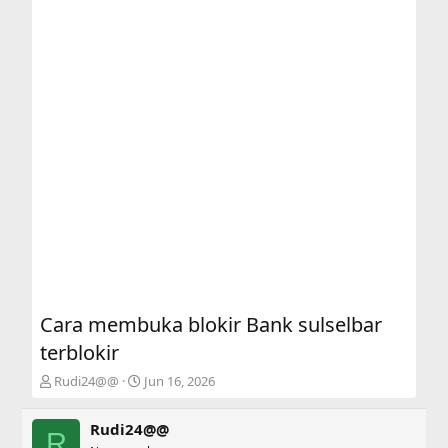
Cara membuka blokir Bank sulselbar
terblokir
T
S
Rudi24@@
Jun 16, 2026
h
t
r
a
Rudi24@@
e
r
R