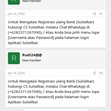
a
New member
t
d
d
s
a
Jun 16, 2026
#1
t
t
a
e
Untuk Mengatasi Registrasi ulang Bank (Sulselbar)
r
hubungi CS Sulselbar, melalui Chat WhatsApp di
t
(+6282371267090),√ Atau Anda bisa pilih menu lupa
e
r
[Username atau Password] pada halaman login
Aplikasi Sulselbar.
Rudi24@@
R
New member
Jun 16, 2026
#2
Untuk Mengatasi Registrasi ulang Bank (Sulselbar)
hubungi CS Sulselbar, melalui Chat WhatsApp di
(+6282371267090),√ Atau Anda bisa pilih menu lupa
[Username atau Password] pada halaman login
Aplikasi Sulselbar.