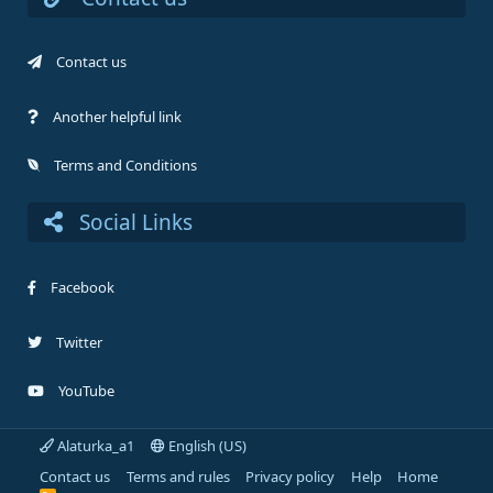
Contact us
Another helpful link
Terms and Conditions
Social Links
Facebook
Twitter
YouTube
Alaturka_a1
English (US)
Contact us
Terms and rules
Privacy policy
Help
Home