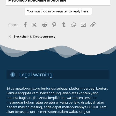
мухомор красный молотый
You must log in or register to reply here.
Facebook
X (Twitter)
Reddit
Pinterest
Tumblr
WhatsApp
Email
Link
Share:
Blockchain & Cryptocurrency
Legal warning
Situs metaforums.org berfungsi sebagai platform berbagi konten.
Semua anggota kami bertanggung jawab atas konten yang
mereka bagikan. Jika Anda berpikir bahwa konten tersebut
melanggar hukum atau peraturan yang berlaku di wilayah atau
negara masing-masing, Anda dapat melaporkannya DI SINI. Kami
akan berusaha untuk merespons dalam waktu singkat.