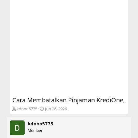
Cara Membatalkan Pinjaman KrediOne,
T
S
kdono5775
Jun 26, 2026
h
t
r
a
kdono5775
e
r
a
Member
t
d
d