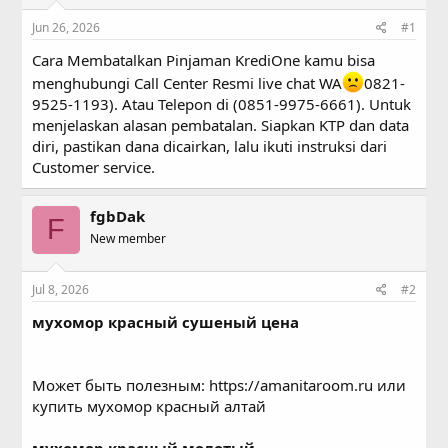
s
a
Jun 26, 2026
#1
t
t
a
e
Cara Membatalkan Pinjaman KrediOne kamu bisa
r
menghubungi Call Center Resmi live chat WA
0821-
t
e
9525-1193). Atau Telepon di (0851-9975-6661). Untuk
r
menjelaskan alasan pembatalan. Siapkan KTP dan data
diri, pastikan dana dicairkan, lalu ikuti instruksi dari
Customer service.
fgbDak
F
New member
Jul 8, 2026
#2
мухомор красный сушеный цена
Может быть полезным:
https://amanitaroom.ru
или
купить мухомор красный алтай