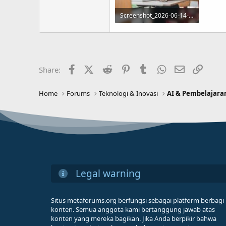
Screenshot_2026-06-14-12-40-11-38.jpg
485.1 KB · Views: 4
Facebook
X (Twitter)
Reddit
Pinterest
Tumblr
WhatsApp
Email
Link
Share:
Home
Forums
Teknologi & Inovasi
AI & Pembelajara
Legal warning
Situs metaforums.org berfungsi sebagai platform berbagi
konten. Semua anggota kami bertanggung jawab atas
konten yang mereka bagikan. Jika Anda berpikir bahwa