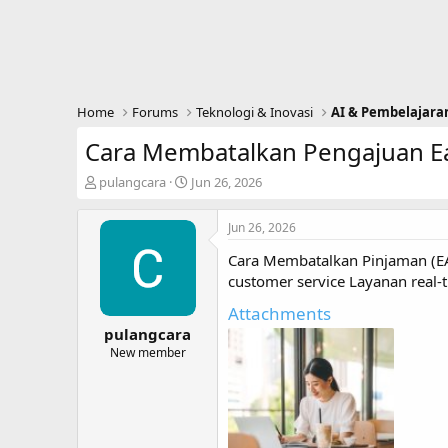
Home
Forums
Teknologi & Inovasi
AI & Pembelajara
Cara Membatalkan Pengajuan E
T
S
pulangcara
Jun 26, 2026
h
t
r
a
Jun 26, 2026
e
r
a
t
Cara Membatalkan Pinjaman (E
d
d
customer service Layanan real-
s
a
t
t
Attachments
a
e
pulangcara
r
New member
t
e
r