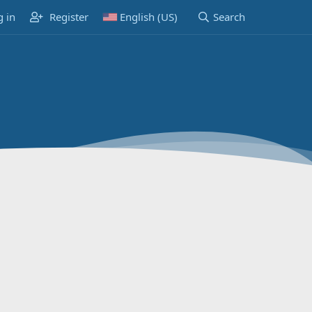
g in
Register
English (US)
Search