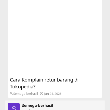
Cara Komplain retur barang di
Tokopedia?
T
S
Semoga-berhasil
Jun 24, 2026
h
t
r
a
Semoga-berhasil
e
r
S