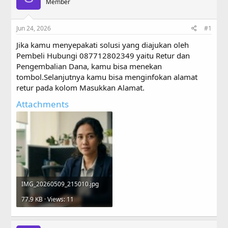
a
Member
t
d
d
s
a
Jun 24, 2026
#1
t
t
a
e
Jika kamu menyepakati solusi yang diajukan oleh
r
Pembeli Hubungi 087712802349 yaitu Retur dan
t
Pengembalian Dana, kamu bisa menekan
e
r
tombol.Selanjutnya kamu bisa menginfokan alamat
retur pada kolom Masukkan Alamat.
Attachments
IMG_20260509_215010.jpg
77.9 KB · Views: 11