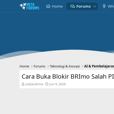
Home
Forums
Wha
Home
Forums
Teknologi & Inovasi
AI & Pembelajara
Cara Buka Blokir BRImo Salah PI
T
S
sisiliarahma
Jun 9, 2026
h
t
r
a
e
r
a
t
d
d
s
a