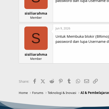
password dan lupa Username di 
sisiliarahma
Member
Jun 9, 2026
S
Untuk Membuka blokir (BRimo) 
password dan lupa Username di 
sisiliarahma
Member
Facebook
X (Twitter)
Reddit
Pinterest
Tumblr
WhatsApp
Email
Link
Share:
Home
Forums
Teknologi & Inovasi
AI & Pembelajara