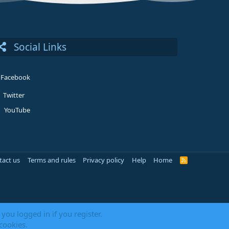
Social Links
Facebook
Twitter
YouTube
tact us
Terms and rules
Privacy policy
Help
Home
R
S
S
you logged in if you register.
 cookies.