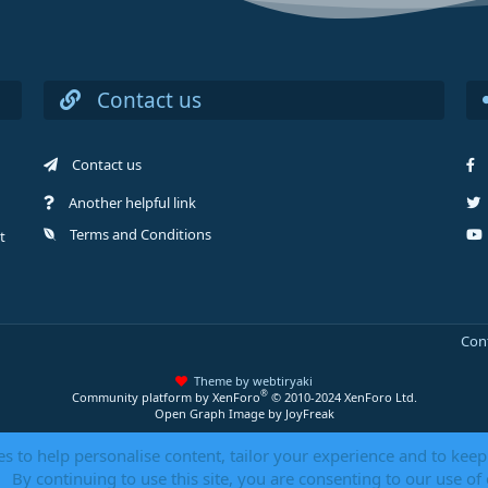
Contact us
Contact us
Another helpful link
Terms and Conditions
t
Con
Theme by webtiryaki
®
Community platform by XenForo
© 2010-2024 XenForo Ltd.
Open Graph Image by JoyFreak
es to help personalise content, tailor your experience and to keep 
By continuing to use this site, you are consenting to our use of