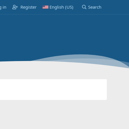
g in
Register
English (US)
Search