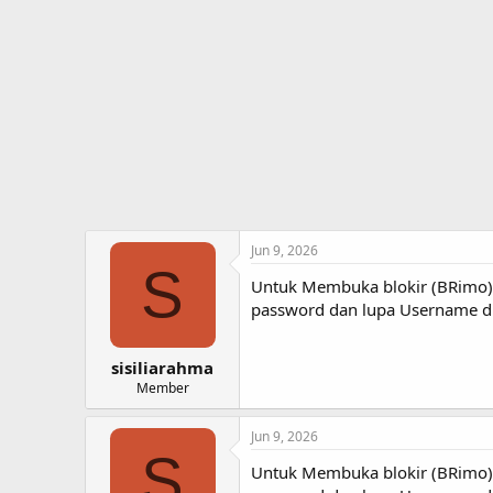
t
t
a
e
r
t
e
r
Jun 9, 2026
S
Untuk Membuka blokir (BRimo) 
password dan lupa Username di 
sisiliarahma
Member
Jun 9, 2026
S
Untuk Membuka blokir (BRimo) 