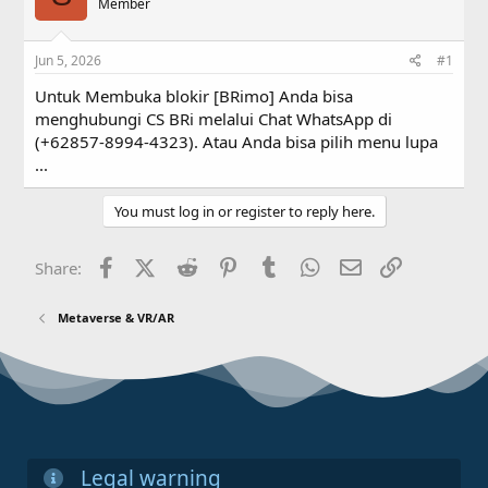
a
Member
t
d
d
s
a
Jun 5, 2026
#1
t
t
a
e
Untuk Membuka blokir [BRimo] Anda bisa
r
menghubungi CS BRi melalui Chat WhatsApp di
t
(+62857-8994-4323). Atau Anda bisa pilih menu lupa
e
r
...
You must log in or register to reply here.
Facebook
X (Twitter)
Reddit
Pinterest
Tumblr
WhatsApp
Email
Link
Share:
Metaverse & VR/AR
Legal warning