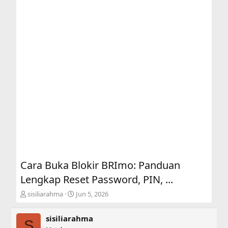
Cara Buka Blokir BRImo: Panduan
Lengkap Reset Password, PIN, ...
T
S
sisiliarahma
Jun 5, 2026
h
t
r
a
sisiliarahma
e
r
S