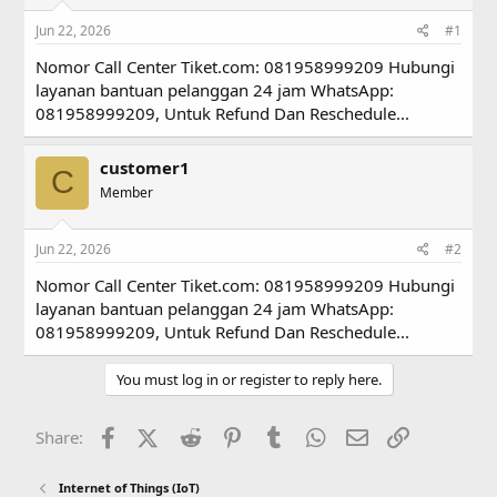
s
a
Jun 22, 2026
#1
t
t
a
e
Nomor Call Center Tiket.com: 081958999209 Hubungi
r
layanan bantuan pelanggan 24 jam WhatsApp:
t
081958999209, Untuk Refund Dan Reschedule...
e
r
customer1
C
Member
Jun 22, 2026
#2
Nomor Call Center Tiket.com: 081958999209 Hubungi
layanan bantuan pelanggan 24 jam WhatsApp:
081958999209, Untuk Refund Dan Reschedule...
You must log in or register to reply here.
Facebook
X (Twitter)
Reddit
Pinterest
Tumblr
WhatsApp
Email
Link
Share:
Internet of Things (IoT)