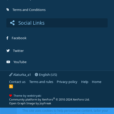
Terms and Conditions
Social Links
Facebook
Twitter
YouTube
Alaturka_a1
English (US)
Contact us
Terms and rules
Privacy policy
Help
Home
R
S
S
Theme by webtiryaki
®
Community platform by XenForo
© 2010-2024 XenForo Ltd.
Open Graph Image by JoyFreak
This site uses cookies to help personalise content, tailor your