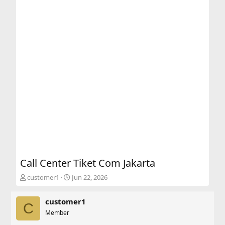
Call Center Tiket Com Jakarta
T
S
customer1
Jun 22, 2026
h
t
r
a
customer1
e
r
C
a
Member
t
d
d