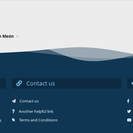
n Mesin
Contact us
Contact us
Another helpful link
Terms and Conditions
t