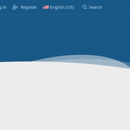
g in
Register
English (US)
Search