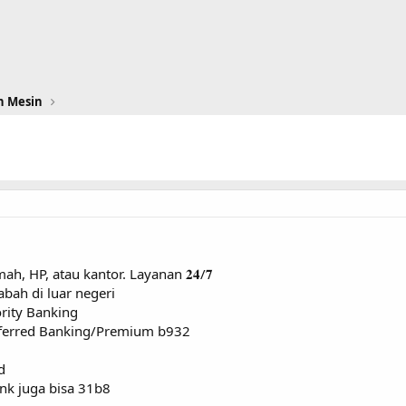
n Mesin
 rumah, HP, atau kantor. Layanan 𝟐𝟒/𝟕
 nasabah di luar negeri
riority Banking
h Preferred Banking/Premium b932
d
nk juga bisa 31b8