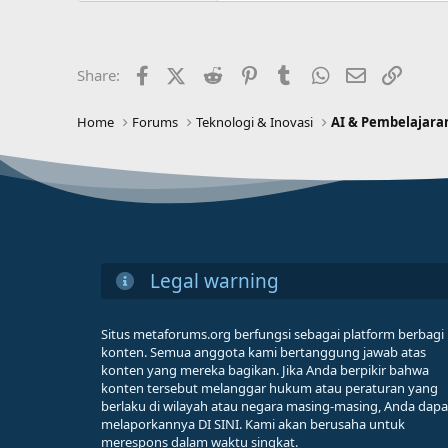
Facebook
X (Twitter)
Reddit
Pinterest
Tumblr
WhatsApp
Email
Link
Share:
Home
Forums
Teknologi & Inovasi
AI & Pembelajara
Legal warning
Situs metaforums.org berfungsi sebagai platform berbagi
konten. Semua anggota kami bertanggung jawab atas
konten yang mereka bagikan. Jika Anda berpikir bahwa
konten tersebut melanggar hukum atau peraturan yang
berlaku di wilayah atau negara masing-masing, Anda dapa
melaporkannya DI SINI. Kami akan berusaha untuk
merespons dalam waktu singkat.