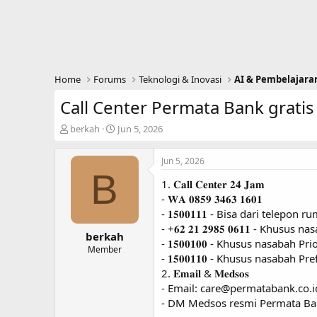
Home
Forums
Teknologi & Inovasi
AI & Pembelajara
Call Center Permata Bank gratis
T
S
berkah
Jun 5, 2026
h
t
r
a
Jun 5, 2026
e
r
B
a
t
1. 𝐂𝐚𝐥𝐥 𝐂𝐞𝐧𝐭𝐞𝐫 𝟐𝟒 𝐉𝐚𝐦
d
d
- 𝐖𝐀 𝟎𝟖𝟓𝟗 𝟑𝟒𝟔𝟑 𝟏𝟔𝟎𝟏
s
a
- 𝟏𝟓𝟎𝟎𝟏𝟏𝟏 - Bisa dari telepon
t
t
- +𝟔𝟐 𝟐𝟏 𝟐𝟗𝟖𝟓 𝟎𝟔𝟏𝟏 - Khusus
a
e
berkah
r
- 𝟏𝟓𝟎𝟎𝟏𝟎𝟎 - Khusus nasabah P
Member
t
- 𝟏𝟓𝟎𝟎𝟏𝟏𝟎 - Khusus nasaba
e
2. 𝐄𝐦𝐚𝐢𝐥 & 𝐌𝐞𝐝𝐬𝐨𝐬
r
- Email:
care@permatabank.co.i
- DM Medsos resmi Permata Ba