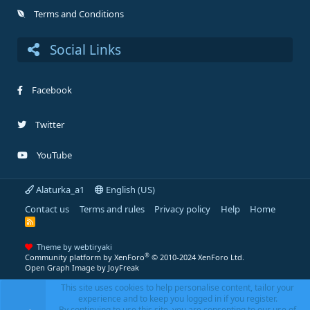
Terms and Conditions
Social Links
Facebook
Twitter
YouTube
Alaturka_a1
English (US)
Contact us
Terms and rules
Privacy policy
Help
Home
R
S
S
Theme by webtiryaki
®
Community platform by XenForo
© 2010-2024 XenForo Ltd.
Open Graph Image by JoyFreak
This site uses cookies to help personalise content, tailor your
experience and to keep you logged in if you register.
By continuing to use this site, you are consenting to our use of