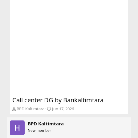
Call center DG by Bankaltimtara
T
S
BPD Kaltimtara
Jun 17, 2026
h
t
r
a
BPD Kaltimtara
e
r
a
New member
t
d
d