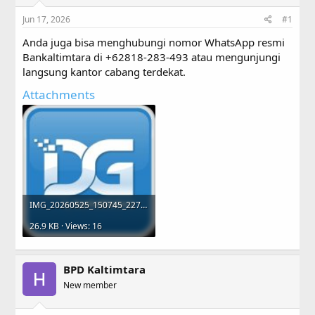
s
a
Jun 17, 2026
#1
t
t
a
e
Anda juga bisa menghubungi nomor WhatsApp resmi
r
Bankaltimtara di +62818-283-493 atau mengunjungi
t
langsung kantor cabang terdekat.
e
r
Attachments
IMG_20260525_150745_227.jpg
26.9 KB · Views: 16
BPD Kaltimtara
New member