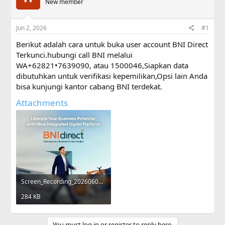
a
New member
t
d
d
s
a
Jun 2, 2026
#1
t
t
a
e
Berikut adalah cara untuk buka user account BNI Direct
r
Terkunci.hubungi call BNI melalui
t
WA+62821•7639090, atau 1500046,Siapkan data
e
r
dibutuhkan untuk verifikasi kepemilikan,Opsi lain Anda
bisa kunjungi kantor cabang BNI terdekat.
Attachments
Screen_Recording_20260601_134548.mp4
284 KB
You must log in or register to reply here.