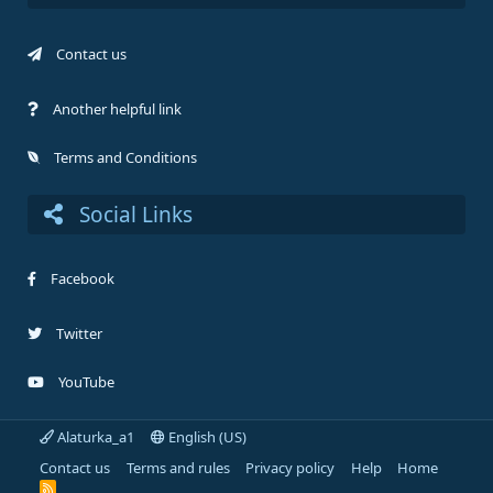
Contact us
Another helpful link
Terms and Conditions
Social Links
Facebook
Twitter
YouTube
Alaturka_a1
English (US)
Contact us
Terms and rules
Privacy policy
Help
Home
R