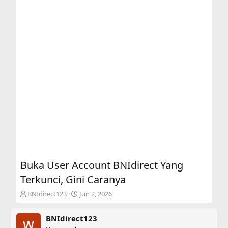
Buka User Account BNIdirect Yang
Terkunci, Gini Caranya
T
S
BNIdirect123
Jun 2, 2026
h
t
r
a
BNIdirect123
e
r