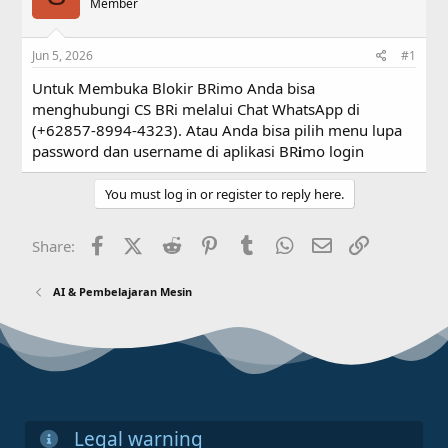
a
Member
t
d
d
s
a
Jun 5, 2026
#1
t
t
a
e
Untuk Membuka Blokir BRimo Anda bisa
r
menghubungi CS BRi melalui Chat WhatsApp di
t
(+62857-8994-4323). Atau Anda bisa pilih menu lupa
e
r
password dan username di aplikasi BR𝐢mo login
You must log in or register to reply here.
Facebook
X (Twitter)
Reddit
Pinterest
Tumblr
WhatsApp
Email
Link
Share:
AI & Pembelajaran Mesin
Legal warning