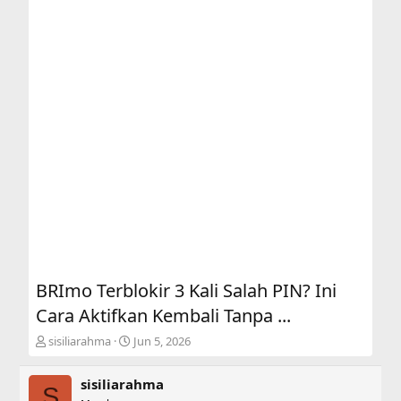
BRImo Terblokir 3 Kali Salah PIN? Ini
Cara Aktifkan Kembali Tanpa ...
T
S
sisiliarahma
Jun 5, 2026
h
t
r
a
sisiliarahma
e
r
S