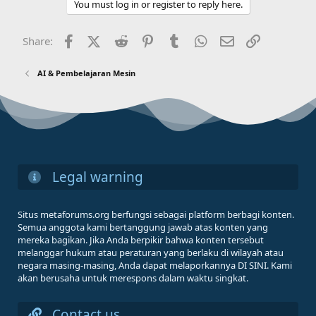
You must log in or register to reply here.
Facebook
X (Twitter)
Reddit
Pinterest
Tumblr
WhatsApp
Email
Link
Share:
AI & Pembelajaran Mesin
Legal warning
Situs metaforums.org berfungsi sebagai platform berbagi konten.
Semua anggota kami bertanggung jawab atas konten yang
mereka bagikan. Jika Anda berpikir bahwa konten tersebut
melanggar hukum atau peraturan yang berlaku di wilayah atau
negara masing-masing, Anda dapat melaporkannya DI SINI. Kami
akan berusaha untuk merespons dalam waktu singkat.
Contact us