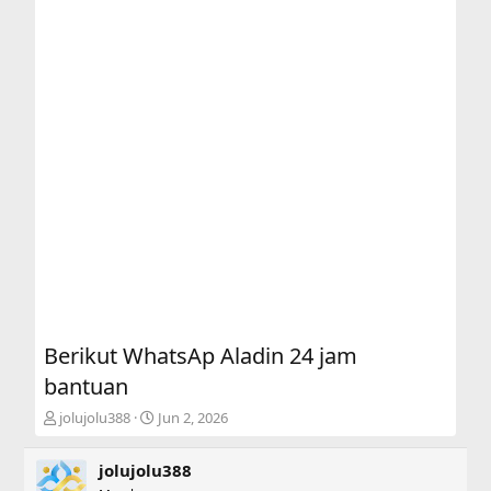
Berikut WhatsAp Aladin 24 jam
bantuan
T
S
jolujolu388
Jun 2, 2026
h
t
r
a
jolujolu388
e
r