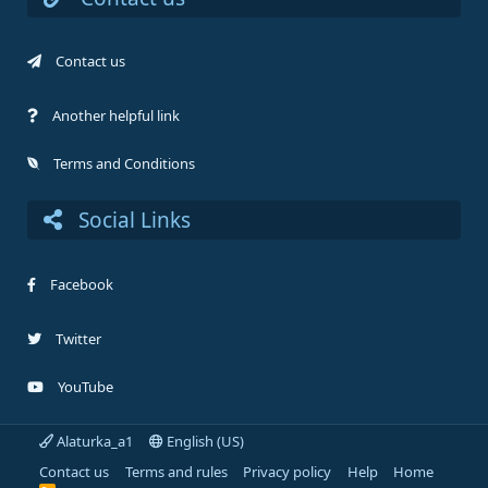
Contact us
Another helpful link
Terms and Conditions
Social Links
Facebook
Twitter
YouTube
Alaturka_a1
English (US)
Contact us
Terms and rules
Privacy policy
Help
Home