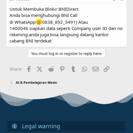
Untuk Membuka Blokir BNIDirect
Anda bisa menghubungi BNI Call
di WhatsApp
0838_892_3491) Atau
1400046 siapkan data seperti Company user ID dan no
rekening.anda juga bisa langsung datang kantor
cabang BNI terdekat
You must log in or register to reply here.
Facebook
X (Twitter)
Reddit
Pinterest
Tumblr
WhatsApp
Email
Link
Share:
AI & Pembelajaran Mesin
Legal warning