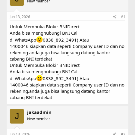
a
New member
t
d
d
s
a
Jun 13, 2026
#1
t
t
a
e
Untuk Membuka Blokir BNIDirect
r
Anda bisa menghubungi BNI Call
t
e
di WhatsApp
0838_892_3491) Atau
r
1400046 siapkan data seperti Company user ID dan no
rekening.anda juga bisa langsung datang kantor
cabang BNI terdekat
Untuk Membuka Blokir BNIDirect
Anda bisa menghubungi BNI Call
di WhatsApp
0838_892_3491) Atau
1400046 siapkan data seperti Company user ID dan no
rekening.anda juga bisa langsung datang kantor
cabang BNI terdekat
jakaadmin
J
New member
Jun 13, 2026
#2