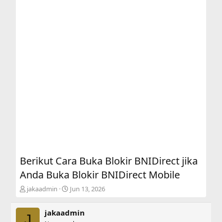
Berikut Cara Buka Blokir BNIDirect jika
Anda Buka Blokir BNIDirect Mobile
T
S
jakaadmin
Jun 13, 2026
h
t
r
a
jakaadmin
e
r
J