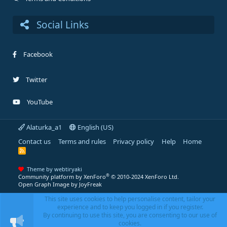
Social Links
Facebook
Twitter
YouTube
Alaturka_a1
English (US)
Contact us
Terms and rules
Privacy policy
Help
Home
R
S
S
Theme by webtiryaki
®
Community platform by XenForo
© 2010-2024 XenForo Ltd.
Open Graph Image by JoyFreak
This site uses cookies to help personalise content, tailor your
experience and to keep you logged in if you register.
By continuing to use this site, you are consenting to our use of
cookies.