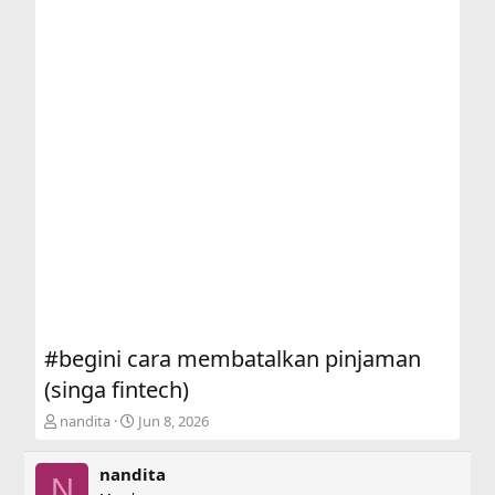
#begini cara membatalkan pinjaman
(singa fintech)
T
S
nandita
Jun 8, 2026
h
t
r
a
nandita
e
r
N