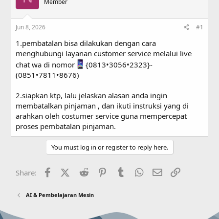
a
Member
t
d
d
s
a
Jun 8, 2026
#1
t
t
a
e
1.pembatalan bisa dilakukan dengan cara
r
menghubungi layanan customer service melalui live
t
e
chat wa di nomor
{0813•3056•2323}-
r
(0851•7811•8676)
2.siapkan ktp, lalu jelaskan alasan anda ingin
membatalkan pinjaman , dan ikuti instruksi yang di
arahkan oleh costumer service guna mempercepat
proses pembatalan pinjaman.
You must log in or register to reply here.
Facebook
X (Twitter)
Reddit
Pinterest
Tumblr
WhatsApp
Email
Link
Share:
AI & Pembelajaran Mesin