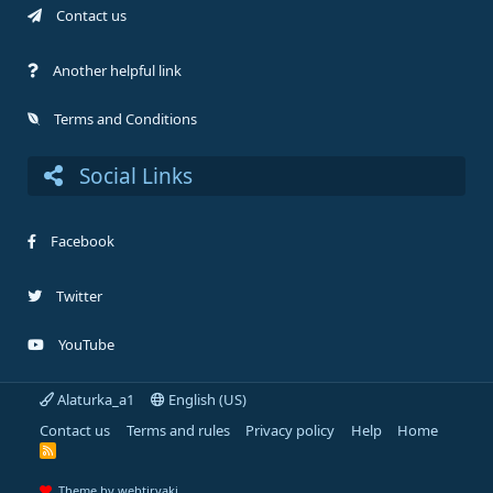
Contact us
Another helpful link
Terms and Conditions
Social Links
Facebook
Twitter
YouTube
Alaturka_a1
English (US)
Contact us
Terms and rules
Privacy policy
Help
Home
R
S
S
Theme by webtiryaki