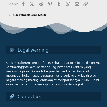
Facebook
X (Twitter)
Reddit
Pinterest
Tumblr
WhatsApp
Email
Link
Share:
AI & Pembelajaran Mesin
Legal warning
Situs metaforums.org berfungsi sebagai platform berbagi konten.
Semua anggota kami bertanggung jawab atas konten yang
mereka bagikan. Jika Anda berpikir bahwa konten tersebut
melanggar hukum atau peraturan yang berlaku di wilayah atau
negara masing-masing, Anda dapat melaporkannya DI SINI. Kami
akan berusaha untuk merespons dalam waktu singkat.
Contact us