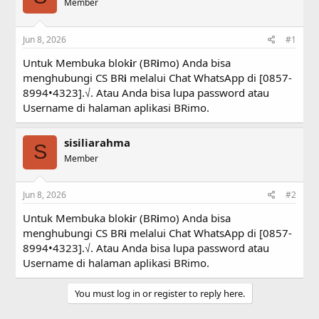
a
Member
t
d
d
s
a
Jun 8, 2026
#1
t
t
a
e
Untuk Membuka blok𝐢r (BR𝗶mo) Anda bisa
r
menghubungi CS BR𝗶 melalui Chat WhatsApp di [0857-
t
8994•4323].√. Atau Anda bisa lupa password atau
e
r
Username di halaman aplikasi BRimo.
sisiliarahma
S
Member
Jun 8, 2026
#2
Untuk Membuka blok𝐢r (BR𝗶mo) Anda bisa
menghubungi CS BR𝗶 melalui Chat WhatsApp di [0857-
8994•4323].√. Atau Anda bisa lupa password atau
Username di halaman aplikasi BRimo.
You must log in or register to reply here.