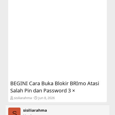
BEGINI Cara Buka Blokir BRImo Atasi
Salah Pin dan Password 3 ×
T
S
sisiliarahma
Jun 8, 2026
h
t
r
a
sisiliarahma
e
r
S