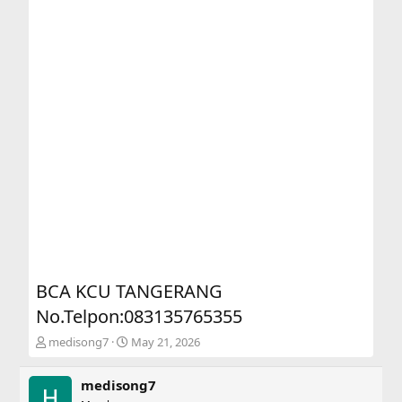
BCA KCU TANGERANG
No.Telpon:083135765355
T
S
medisong7
May 21, 2026
h
t
r
a
medisong7
e
r