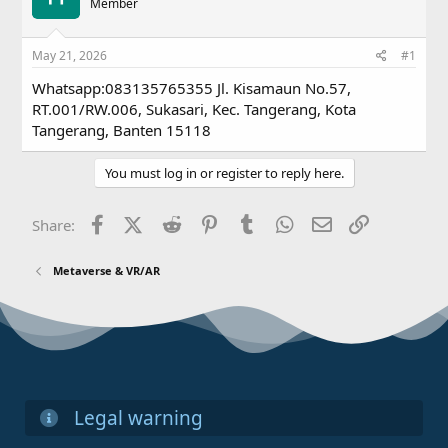
a
Member
t
d
d
s
a
May 21, 2026
#1
t
t
a
e
Whatsapp:083135765355 Jl. Kisamaun No.57,
r
RT.001/RW.006, Sukasari, Kec. Tangerang, Kota
t
Tangerang, Banten 15118
e
r
You must log in or register to reply here.
Facebook
X (Twitter)
Reddit
Pinterest
Tumblr
WhatsApp
Email
Link
Share:
Metaverse & VR/AR
Legal warning