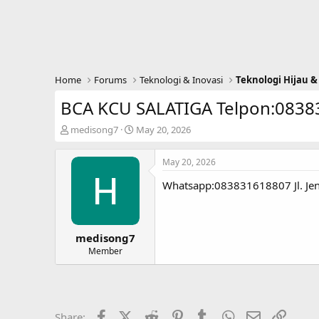
Home
Forums
Teknologi & Inovasi
Teknologi Hijau &
BCA KCU SALATIGA Telpon:083
T
S
medisong7
May 20, 2026
h
t
r
a
May 20, 2026
e
r
a
t
Whatsapp:083831618807 Jl. Jend
d
d
s
a
t
t
a
e
medisong7
r
Member
t
e
r
Facebook
X (Twitter)
Reddit
Pinterest
Tumblr
WhatsApp
Email
Link
Share: