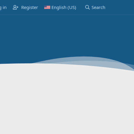
g in
Register
English (US)
Search